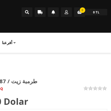
0
0 TL
أفرعنا
4230787 / طرمبة زيت
RQ
0
Dolar