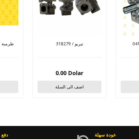
318279 / تيربو
r
0.00 Dolar
اضف الى السلة
ا
عودة سهلة
دفع 