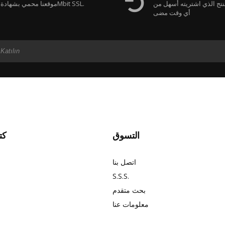
نتج الذي اشتريته أسهل من
موقعنا محمي بشهادة 128Mbit SSL.
أي وقت مضى
التسوق
كت
اتصل بنا
S.S.S.
بحث متقدم
معلومات عنا