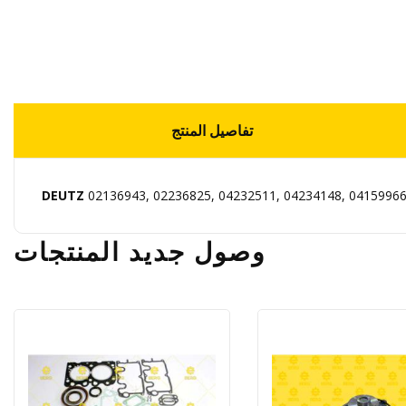
تفاصيل المنتج
DEUTZ
02136943, 02236825, 04232511, 04234148, 04159966
وصول جديد
المنتجات