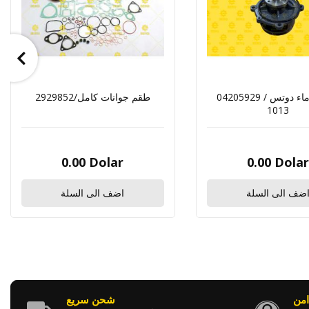
04205929 / طرمبة ماء دوتس
2929852/طقم جوانات كامل
1013
0.00 Dolar
0.00 Dola
ضف الى السلة
اضف الى السلة
امن
شحن سريع