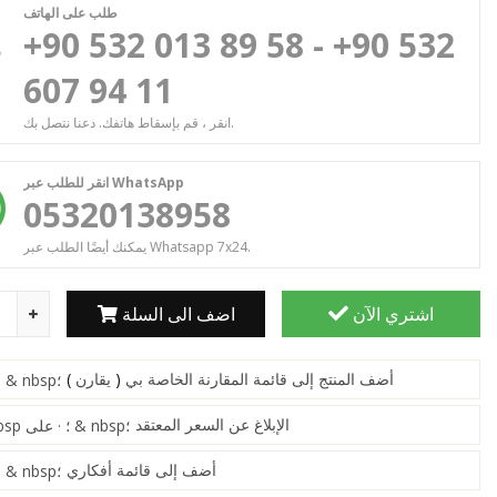
طلب على الهاتف
+90 532 013 89 58 - +90 532
607 94 11
انقر ، قم بإسقاط هاتفك. دعنا نتصل بك.
انقر للطلب عبر WhatsApp
05320138958
يمكنك أيضًا الطلب عبر Whatsapp 7x24.
اشتري الآن
اضف الى السلة
أضف المنتج إلى قائمة المقارنة الخاصة بي
(
يقارن
)
& nbsp؛ · & nbsp؛
الإبلاغ عن السعر المعتقد
على & nbsp ؛ · على & nbsp؛
أضف إلى قائمة أفكاري
& nbsp؛ · & nbsp؛