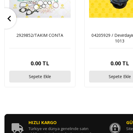
2929852/TAKIM CONTA
04205929 / Devirday
1013
0.00 TL
0.00 TL
Sepete Ekle
Sepete Ekle
HIZLI KARGO
GÜ
Türkiye ve dünya genelinde satın
Site