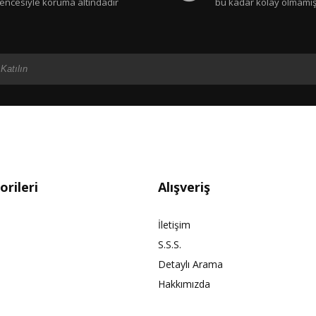
encesiyle koruma altındadır
bu kadar kolay olmamış
rileri
Alışveriş
İletişim
S.S.S.
Detaylı Arama
Hakkımızda