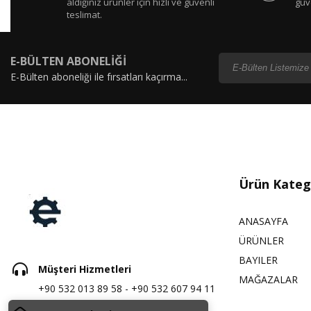
aldığınız ürünler için hızlı ve güvenli
güv
teslimat.
E-BÜLTEN ABONELİĞİ
E-Bülten aboneliği ile fırsatları kaçırma...
Ürün Katego
ANASAYFA
ÜRÜNLER
BAYILER
Müşteri Hizmetleri
MAĞAZALAR
+90 532 013 89 58 - +90 532 607 94 11