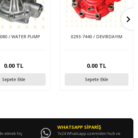
9080 / WATER PUMP
0293-7440 / DEVIRDAYIM
0.00 TL
0.00 TL
Sepete Ekle
Sepete Ekle
WHATSAPP SİPARİŞ
ade etmek hiç
7x24 Whatsapp üzerinden hızlı ve