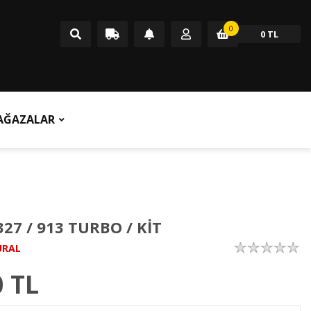
0
0 TL
AĞAZALAR
327 / 913 TURBO / KİT
ÜRAL
0
TL