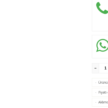
Ürünü 
·
Fiyatı
·
Aklımd
·