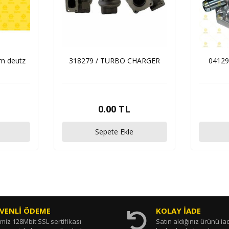
im deutz
318279 / TURBO CHARGER
0412
0.00 TL
Sepete Ekle
VENLİ ÖDEME
KOLAY İADE
miz 128Mbit SSL sertifikası
Satın aldığınız ürünü i