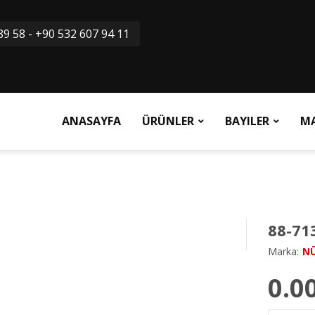
9 58 - +90 532 607 94 11
ANASAYFA
ÜRÜNLER
BAYILER
M
88-71
Marka:
N
0.0