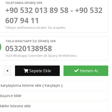
TELEFONDA SİPARİŞ VER
+90 532 013 89 58 - +90 532
607 94 11
Tıklayın, telefonunuzu bırakın. Sizi arayalım.
TIKLA WHATSAPP İLE SİPARİŞ VER
05320138958
7x24 Whatsapp Üzerinden de Sipariş Verebilirsiniz.
Sepete Ekle
Hemen Al
karşılaştırma listeme ekle
(
Karşılaştır
)
 düşünce bildir
akiler listesine ekle