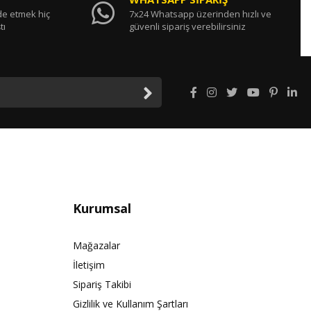
ade etmek hiç
7x24 Whatsapp üzerinden hızlı ve
tı
güvenli sipariş verebilirsiniz
Kurumsal
Mağazalar
İletişim
Sipariş Takibi
Gizlilik ve Kullanım Şartları