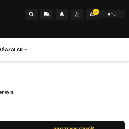
0
0 TL
AĞAZALAR
eneyin.
WHATSAPP SİPARİŞ