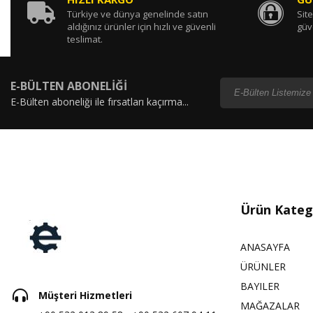
Türkiye ve dünya genelinde satın
Site
aldığınız ürünler için hızlı ve güvenli
güv
teslimat.
E-BÜLTEN ABONELİĞİ
E-Bülten aboneliği ile fırsatları kaçırma...
Ürün Katego
ANASAYFA
ÜRÜNLER
BAYILER
Müşteri Hizmetleri
MAĞAZALAR