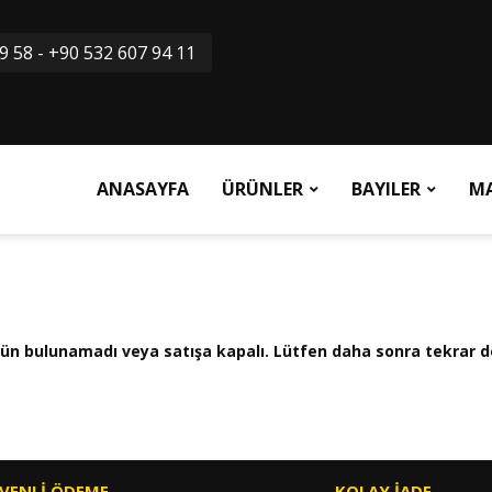
9 58 - +90 532 607 94 11
ANASAYFA
ÜRÜNLER
BAYILER
M
 ürün bulunamadı veya satışa kapalı. Lütfen daha sonra tekrar d
VENLİ ÖDEME
KOLAY İADE