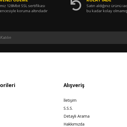
miz 128Mbit SSL sertifikası
Satın aldığınız ürünü i
encesiyle koruma altındadır
bu kadar kolay olmamış
rileri
Alışveriş
İletişim
S.S.S.
Detaylı Arama
Hakkımızda