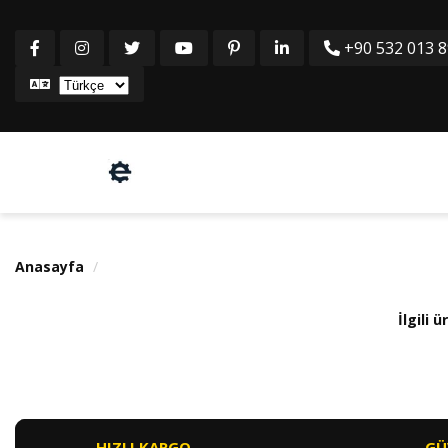
+90 532 013 8
Anasayfa
İlgili
HIZLI KARGO
GÜ