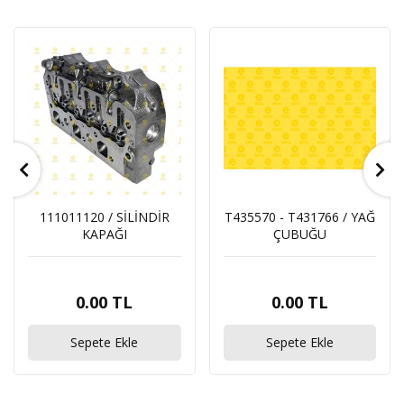
111011120 / SİLİNDİR
T435570 - T431766 / YAĞ
KAPAĞI
ÇUBUĞU
0.00 TL
0.00 TL
Sepete Ekle
Sepete Ekle