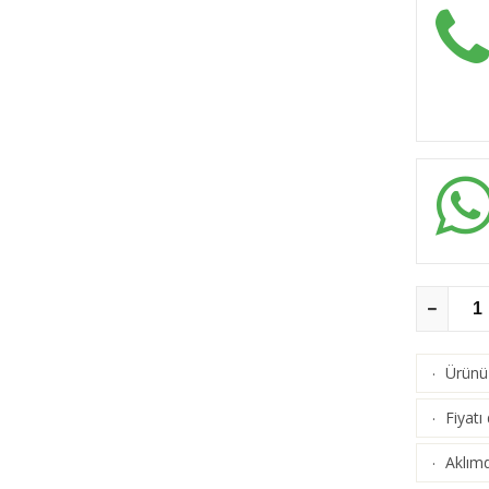
Ürünü 
·
Fiyatı
·
Aklımd
·