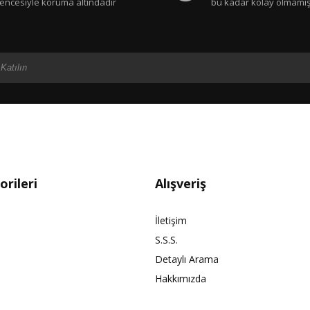
encesiyle koruma altındadır
bu kadar kolay olmamış
rileri
Alışveriş
İletişim
S.S.S.
Detaylı Arama
Hakkımızda