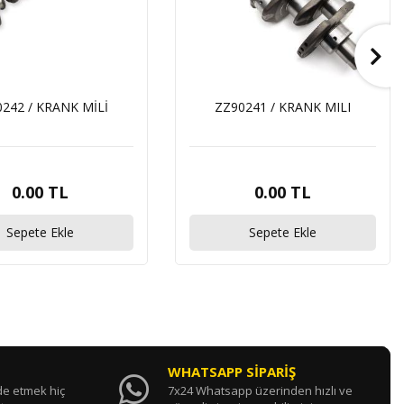
242 / KRANK MİLİ
ZZ90241 / KRANK MILI
0.00 TL
0.00 TL
Sepete Ekle
Sepete Ekle
WHATSAPP SİPARİŞ
ade etmek hiç
7x24 Whatsapp üzerinden hızlı ve