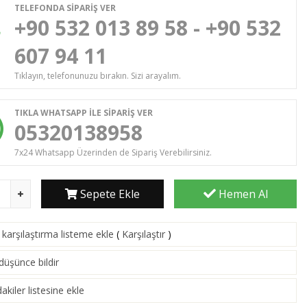
TELEFONDA SİPARİŞ VER
+90 532 013 89 58 - +90 532
607 94 11
Tıklayın, telefonunuzu bırakın. Sizi arayalım.
TIKLA WHATSAPP İLE SİPARİŞ VER
05320138958
7x24 Whatsapp Üzerinden de Sipariş Verebilirsiniz.
Sepete Ekle
Hemen Al
karşılaştırma listeme ekle
(
Karşılaştır
)
 düşünce bildir
akiler listesine ekle