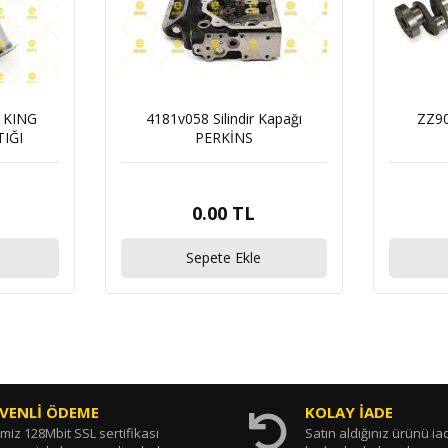
 KING
4181v058 Silindir Kapağı
ZZ90
IĞI
PERKİNS
0.00 TL
Sepete Ekle
VENLİ ÖDEME
KOLAY İADE
miz 128Mbit SSL sertifikası
Satın aldığınız ürünü i