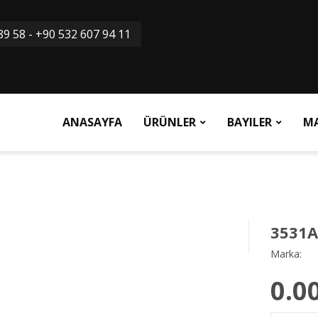
9 58 - +90 532 607 94 11
ANASAYFA
ÜRÜNLER
BAYILER
M
3531A
Marka:
0.0