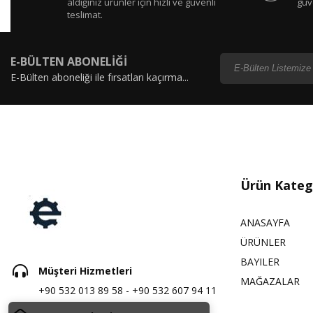
aldığınız ürünler için hızlı ve güvenli
güv
teslimat.
E-BÜLTEN ABONELİĞİ
E-Bülten aboneliği ile fırsatları kaçırma...
Ürün Katego
ANASAYFA
ÜRÜNLER
BAYILER
Müşteri Hizmetleri
MAĞAZALAR
+90 532 013 89 58 - +90 532 607 94 11