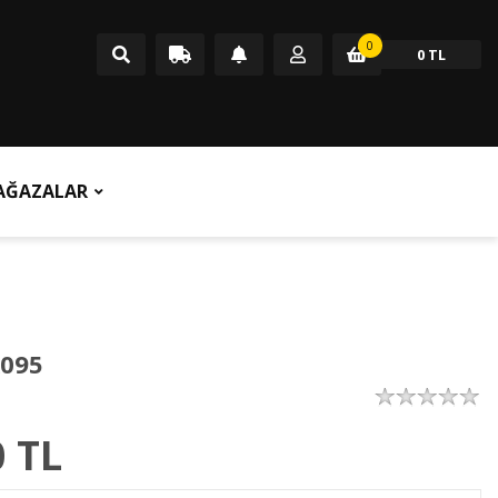
0
0 TL
AĞAZALAR
095
0
TL