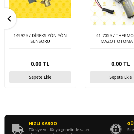
149929 / DİREKSİYÖN YÖN
41-7059 / THERMO
SENSÖRÜ
MAZOT OTOMAT
0.00 TL
0.00 TL
Sepete Ekle
Sepete Ekle
HIZLI KARGO
GÜ
Türkiye ve dünya genelinde satın
Site