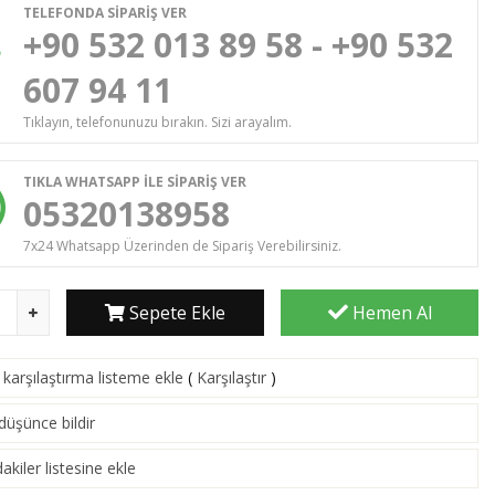
TELEFONDA SİPARİŞ VER
+90 532 013 89 58 - +90 532
607 94 11
Tıklayın, telefonunuzu bırakın. Sizi arayalım.
TIKLA WHATSAPP İLE SİPARİŞ VER
05320138958
7x24 Whatsapp Üzerinden de Sipariş Verebilirsiniz.
Sepete Ekle
Hemen Al
karşılaştırma listeme ekle
(
Karşılaştır
)
 düşünce bildir
akiler listesine ekle