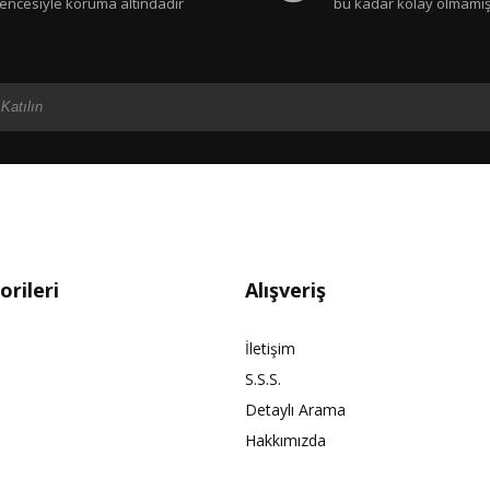
encesiyle koruma altındadır
bu kadar kolay olmamış
rileri
Alışveriş
İletişim
S.S.S.
Detaylı Arama
Hakkımızda