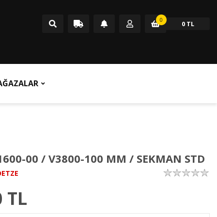
0
0 TL
AĞAZALAR
1600-00 / V3800-100 MM / SEKMAN STD
OETZE
0
TL