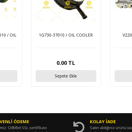
010 / OIL
1G730-37010 / OIL COOLER
V220
0.00 TL
Sepete Ekle
VENLİ ÖDEME
KOLAY İADE
miz 128Mbit SSL sertifikası
Satın aldığınız ürünü i