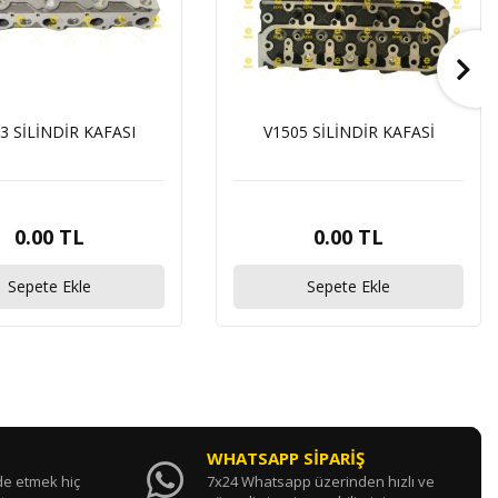
3 SİLİNDİR KAFASI
V1505 SİLİNDİR KAFASİ
0.00 TL
0.00 TL
Sepete Ekle
Sepete Ekle
WHATSAPP SİPARİŞ
ade etmek hiç
7x24 Whatsapp üzerinden hızlı ve