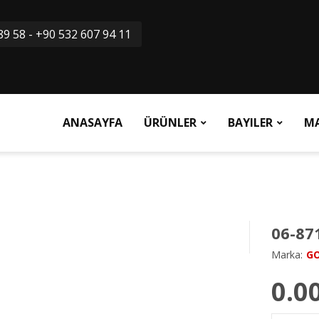
9 58 - +90 532 607 94 11
ANASAYFA
ÜRÜNLER
BAYILER
M
06-87
Marka:
G
0.0