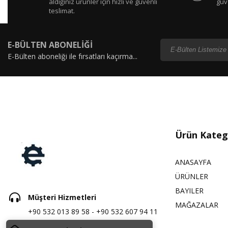
aldığınız ürünler için hızlı ve güvenli
güv
teslimat.
E-BÜLTEN ABONELİĞİ
E-Bülten aboneliği ile fırsatları kaçırma...
Ürün Katego
ANASAYFA
ÜRÜNLER
BAYILER
Müşteri Hizmetleri
MAĞAZALAR
+90 532 013 89 58 - +90 532 607 94 11