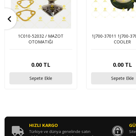
1C010-52032 / MAZOT
1J700-37011 1J700-37
OTOMATIĞI
COOLER
0.00 TL
0.00 TL
Sepete Ekle
Sepete Ekle
HIZLI KARGO
GÜ
Türkiye ve dünya genelinde satın
Site