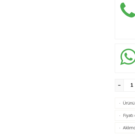
Ürünü 
·
Fiyatı
·
Aklımd
·